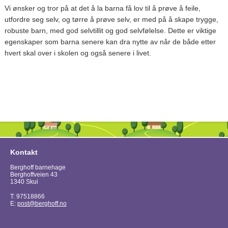
Vi ønsker og tror på at det å la barna få lov til å prøve å feile,
utfordre seg selv, og tørre å prøve selv, er med på å skape trygge,
robuste barn, med god selvtillit og god selvfølelse. Dette er viktige
egenskaper som barna senere kan dra nytte av når de både etter
hvert skal over i skolen og også senere i livet.
Kontakt
Berghoff barnehage
Berghoffveien 43
1340 Skui
T: 97518866
E:
post@berghoff.no