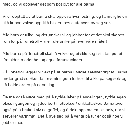
med, og vi opplever det som positivt for alle barna.
Vi er opptatt av at barna skal oppleve livsmestring, og få muligheten
til å kunne vokse opp til å bli den beste utgaven av seg selv!
Alle barn er ulike, og det ønsker vi og jobber for at det skal skapes
rom for på Tonetroll – vi er alle unike på hver våre måter!
Alle barna på Tonetroll skal få vokse og utvikle seg i sitt tempo, ut
ifra alder, modenhet og egne forutsetninger.
På Tonetroll legger vi vekt på at barna utvikler selvstendighet. Barna
møter gradvis økende forventninger i forhold til å kle på seg selv og
i å holde orden på egne ting.
De må også være med på å rydde leker på avdelingen, rydde egen
plass i gangen og rydde bort matbokser/ drikkeflasker. Barna øver
også på å bruke kniv og gaffel, og å dele opp maten sin selv, når vi
serverer varmmat. Det å øve seg på å vente på tur er også noe vi
jobber med.