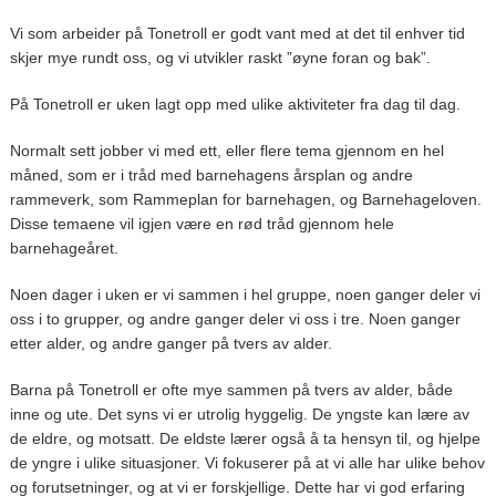
Vi som arbeider på Tonetroll er godt vant med at det til enhver tid
skjer mye rundt oss, og vi utvikler raskt ”øyne foran og bak”.
På Tonetroll er uken lagt opp med ulike aktiviteter fra dag til dag.
Normalt sett jobber vi med ett, eller flere tema gjennom en hel
måned, som er i tråd med barnehagens årsplan og andre
rammeverk, som Rammeplan for barnehagen, og Barnehageloven.
Disse temaene vil igjen være en rød tråd gjennom hele
barnehageåret.
Noen dager i uken er vi sammen i hel gruppe, noen ganger deler vi
oss i to grupper, og andre ganger deler vi oss i tre. Noen ganger
etter alder, og andre ganger på tvers av alder.
Barna på Tonetroll er ofte mye sammen på tvers av alder, både
inne og ute. Det syns vi er utrolig hyggelig. De yngste kan lære av
de eldre, og motsatt. De eldste lærer også å ta hensyn til, og hjelpe
de yngre i ulike situasjoner. Vi fokuserer på at vi alle har ulike behov
og forutsetninger, og at vi er forskjellige. Dette har vi god erfaring