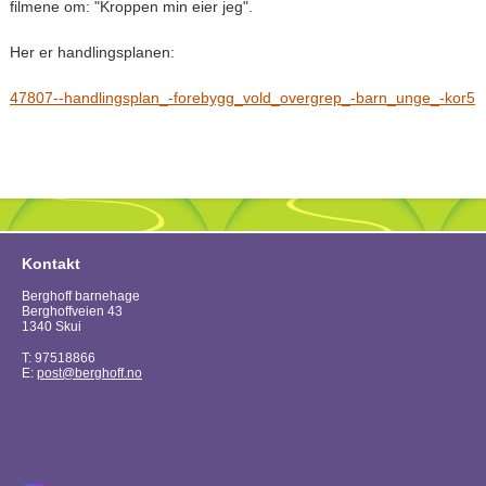
filmene om: "Kroppen min eier jeg".
Her er handlingsplanen:
47807--handlingsplan_-forebygg_vold_overgrep_-barn_unge_-kor5
Kontakt
Berghoff barnehage
Berghoffveien 43
1340 Skui
T: 97518866
E:
post@berghoff.no