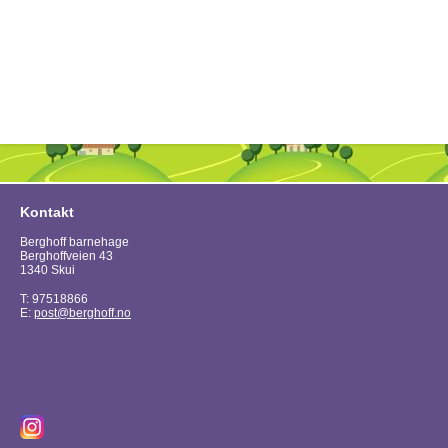
Kontakt
Berghoff barnehage
Berghoffveien 43
1340 Skui
T: 97518866
E:
post@berghoff.no